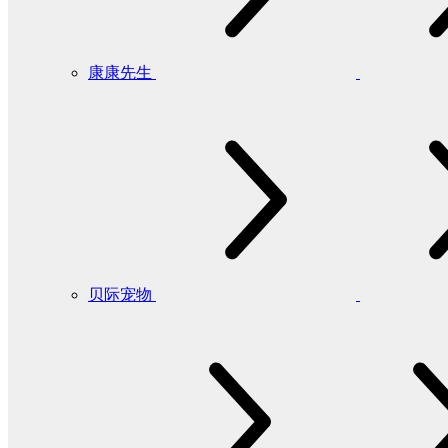
康康先生
贝际宠物