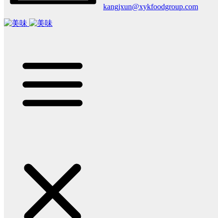
kangjxun@xykfoodgroup.com